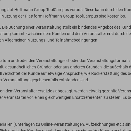
ierung auf Hoffmann Group ToolCampus voraus. Diese kann durch den Kund
 und Nutzung der Plattform Hoffmann Group ToolCampus sind kostenlos.
d. Die Buchung einer Veranstaltung stellt ein bindendes Angebot des Kun
anstaltung kommt zwischen dem Kunden und dem Veranstalter erst durch 
nden Allgemeinen Nutzungs- und Teilnahmebedingungen.
das Datum und/oder den Veranstaltungsort oder das Veranstaltungsformat 
, gesundheitlichen Gründen oder aus anderen Gründen, die außerhalb der 
ll verzichtet der Kunde auf etwaige Ansprüche, wie Rückerstattung des 
er Veranstaltung gegebenenfalls entstanden sind.
von dem Veranstalter ersatzlos abgesagt, werden etwaig gezahlte Veran
der Veranstalter vor, einen gleichwertigen Ersatzreferenten zu stellen. Es 
terialien (Unterlagen zu Online-Veranstaltungen, Aufzeichnungen etc.) si
ßlich durch den Kunden genutzt werden, dem sie zur Verfügung gestellt wu