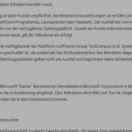
sehbare Schäden handeln muss.
g ist jeder Kunde verpflichtet, die Mindestvoraussetzungen zu erfüllen (I
Plattform-Programmes, Lautsprecher oder Headset). Der Ausfall der vom
t von der vertraglichen Zahlungspflicht. Soweit ein Kunde während eine
en lässt, gilt die Teilnahme als erfolgt.
änkte Verfügbarkeit der Plattform Hoffmann Group ToolCampus (z.B. System
 geschuldet ist, die außerhalb des Einflussbereiches des Betreibers liege
artungsarbeiten gelten nicht als Ausfall und begründen keine Schlechtle
Microsoft Teams“ des externen Dienstleisters Microsoft Corporation in B
 in die Aufzeichnung eingeholt. Eine Teilnahme ohne Bild und Ton ist mögl
inden Sie in dem Datenschutzhinweis.
erbraucher.
n Rechtsgeschäft zu einem Zwecke abschließt, der weder ihrer gewerblichen