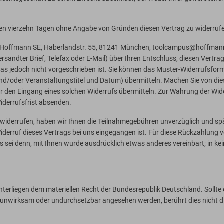
nen vierzehn Tagen ohne Angabe von Gründen diesen Vertrag zu widerruf
 Hoffmann SE, Haberlandstr. 55, 81241 München, toolcampus@hoffmann-g
versandter Brief, Telefax oder E-Mail) über Ihren Entschluss, diesen Vertr
s jedoch nicht vorgeschrieben ist. Sie können das Muster-Widerrufsform
/oder Veranstaltungstitel und Datum) übermitteln. Machen Sie von dies
er den Eingang eines solchen Widerrufs übermitteln. Zur Wahrung der Widerr
iderrufsfrist absenden.
g widerrufen, haben wir Ihnen die Teilnahmegebühren unverzüglich und s
iderruf dieses Vertrags bei uns eingegangen ist. Für diese Rückzahlung 
es sei denn, mit Ihnen wurde ausdrücklich etwas anderes vereinbart; in 
erliegen dem materiellen Recht der Bundesrepublik Deutschland. Sollte 
nwirksam oder undurchsetzbar angesehen werden, berührt dies nicht die