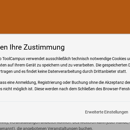
o & Hilfe
gen Ihre Zustimmung
nahmebedingungen Hoffmann Group ToolCampu
 ToolCampus verwendet ausschließlich technisch notwendige Cookies u
ten auf Ihrem Gerät zu speichern und zu verarbeiten. Die gespeicherten 
rtragen und es findet keine Datenverarbeitung durch Drittanbieter statt.
 dass eine Anmeldung, Registrierung oder Buchung ohne die Akzeptanz de
d Teilnahmebedingungen Hoffmann Gro
 nicht möglich ist. Diese werden nach dem Schließen des Browser-Fenste
Begriffsbestimmungen, Zustandekom
d von der Hoffmann SE, Haberlandstr. 55, 81241 München, Deutschland (
Erweiterte Einstellungen
al, über welches die verbundenen Gesellschaften der Hoffmann Unterneh
nt), Veranstaltungen anbieten können. Des Weiteren kann jeder Kunde,
 genannt), die angebotenen Veranstaltungen buchen.