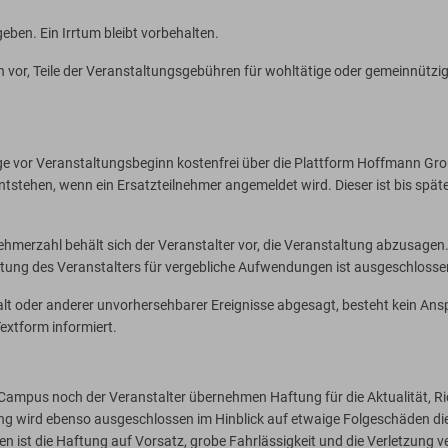
eben. Ein Irrtum bleibt vorbehalten.
ich vor, Teile der Veranstaltungsgebühren für wohltätige oder gemeinnüt
ge vor Veranstaltungsbeginn kostenfrei über die Plattform Hoffmann Gro
ntstehen, wenn ein Ersatzteilnehmer angemeldet wird. Dieser ist bis spät
nehmerzahl behält sich der Veranstalter vor, die Veranstaltung abzusagen. 
ftung des Veranstalters für vergebliche Aufwendungen ist ausgeschlosse
lt oder anderer unvorhersehbarer Ereignisse abgesagt, besteht kein Ans
xtform informiert.
ampus noch der Veranstalter übernehmen Haftung für die Aktualität, Rich
ng wird ebenso ausgeschlossen im Hinblick auf etwaige Folgeschäden die
en ist die Haftung auf Vorsatz, grobe Fahrlässigkeit und die Verletzung v