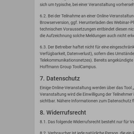
sich um typische, bei einer Veranstaltung vorher
6.2. Bei der Teilnahme an einer Online-Veranstaltun
Browserversion, ggf. Herunterladen des Webinar-
technischen Voraussetzungen entbindet diesen nich
die Aufzeichnung solche Meldungen auch nicht erkenn
6.3. Der Betreiber haftet nicht für eine eingeschr
Verfügbarkeit, Datenverlust), sofern dies Umständen
Telekommunikationsnetzes). Bereits angekündigte W
Hoffmann Group ToolCampus.
7. Datenschutz
Einige Online-Veranstaltung werden über das Tool „
Veranstaltung wird die Einwilligung der Teilnehmer
sichtbar. Nähere Informationen zum Datenschutz f
8. Widerrufsrecht
8.1. Das folgende Widerrufsrecht besteht nur für V
8.2. Verbraucher ist jede natürliche Person, die ei