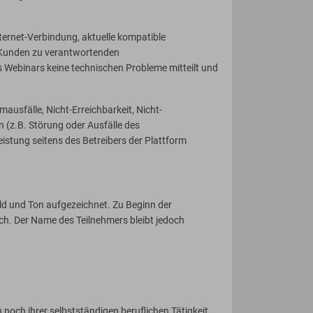
nternet-Verbindung, aktuelle kompatible
 Kunden zu verantwortenden
s Webinars keine technischen Probleme mitteilt und
ausfälle, Nicht-Erreichbarkeit, Nicht-
n (z.B. Störung oder Ausfälle des
istung seitens des Betreibers der Plattform
ild und Ton aufgezeichnet. Zu Beginn der
ich. Der Name des Teilnehmers bleibt jedoch
 noch ihrer selbstständigen beruflichen Tätigkeit