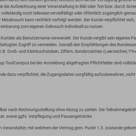
 die Aufzeichnung einer Veranstaltung in Bild oder Ton bzw. durch Screen
vollständig noch teilweise vervielfältigt oder öffentlich zugänglich ge
issbrauch kann rechtlich verfolgt werden. Der Kunde verpflichtet sich, 
reinbarung zum eigenen Gebrauch individuell zu nutzen.
s Kunden als Benutzername verwendet. Der Kunde vergibt sein eigenes P
efugten Zugriff zu vermeiden. Gemäß den Empfehlungen des Bundesamtes 
 (z.B. Groß- und Kleinbuchstaben, Ziffern, Sonderzeichen (Leerzeichen,?!%
up ToolCampus bei der Anmeldung abgefragten Pflichtfelder sind vollst
unde dazu verpflichtet, die Zugangsdaten sorgfältig aufzubewahren, nicht
elbar nach Rechnungsstellung ohne Abzug zu zahlen. Die Teilnahmegebühr
ikat, sowie ggfs. Verpflegung und Pausengetränke.
en Veranstalter, mit welchem der Vertrag gem. Punkt 1.3. zustande geko