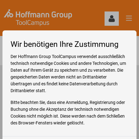
Wir benötigen Ihre Zustimmung
Datenschutzhinweis Hoffmann Group
ToolCampus
Der Hoffmann Group ToolCampus verwendet ausschließlich
technisch notwendige Cookies und andere Technologien, um
Daten auf Ihrem Gerät zu speichern und zu verarbeiten. Die
gespeicherten Daten werden nicht an Drittanbieter
Datenschutzhinweis Hoffmann
übertragen und es findet keine Datenverarbeitung durch
Drittanbieter statt.
Group ToolCampus
Bitte beachten Sie, dass eine Anmeldung, Registrierung oder
Wir freuen uns über Ihr Interesse an unserer Plattform
Buchung ohne die Akzeptanz der technisch notwendigen
Hoffmann Group ToolCampus. Der Schutz Ihrer Privatsphäre
Cookies nicht möglich ist. Diese werden nach dem Schließen
ist für uns sehr wichtig. Die Hoffmann Group versteht es als
des Browser-Fensters wieder gelöscht.
Teil ihrer unternehmerischen Verantwortung, dem
Unternehmen anvertraute Informationen und Daten zu