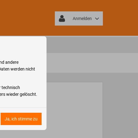
Anmelden
nd andere
Daten werden nicht
r technisch
rs wieder gelöscht.
Ja, ich stimme zu