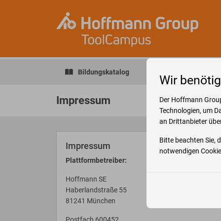
Bildungskatalog
Mein Konto
Inf
Wir benöti
Impressum
Der Hoffmann Group
Technologien, um Da
an Drittanbieter übe
Bitte beachten Sie,
Impressum
notwendigen Cookies
Plattformbetreiber:
Hoffmann SE
Haberlandstraße 55
81241 München
Postfach 600452